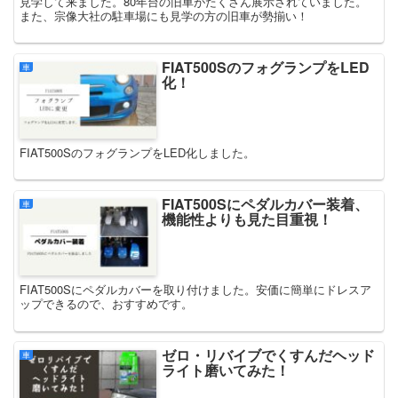
見学して来ました。80年台の旧車がたくさん展示されていました。
また、宗像大社の駐車場にも見学の方の旧車が勢揃い！
FIAT500SのフォグランプをLED
車
化！
FIAT500SのフォグランプをLED化しました。
FIAT500Sにペダルカバー装着、
車
機能性よりも見た目重視！
FIAT500Sにペダルカバーを取り付けました。安価に簡単にドレスア
ップできるので、おすすめです。
ゼロ・リバイブでくすんだヘッド
車
ライト磨いてみた！