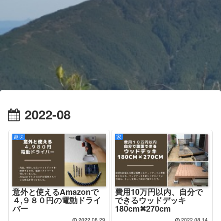
2022-08
趣味
家
意外と使えるAmazonで
費用10万円以内、自分で
４,９８０円の電動ドライ
できるウッドデッキ
バー
180cm✖︎270cm
2022.08.29
2022.08.14