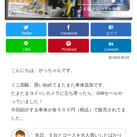
Twitter
Facebook
はてブ
LINE
Pinterest
LinkedIn
2023.05.03
こんにちは、がっちゃんです。
ミニ四駆、買い始めてまたまた車体追加です。
たまたまヨド○シカメラに立ち寄ったら、GWセールや
っていました！
今回紹介する車体が各５００円（税込）で販売されてま
した。
先日、５台とコースを大人買いしたばかり