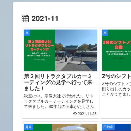
2021-11
車
車
第２回リトラクタブルカーミ
Z号のシフ
ーティングの見学へ行って来
Z号のシフトノ
ました！
削り出しのカッ
ことができまし
秋空の中、宗像大社で行われた、リト
ラクタブルカーミーティングを見学し
て来ました。80年台の旧車がたくさん
展示されていました。また、宗像大社
2021.11.28
の駐車場にも見学の方の旧車が勢揃
い！
趣味
不動産