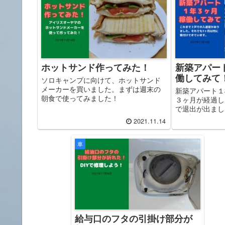
ホットサンド作ってみた！
新築アパー
働してみて
ソロキャンプに向けて、ホットサンド
メーカーを買いました。まずは週末の
新築アパート１
朝食で使ってみました！
３ヶ月が経過し
で退出が出まし
況確認並びにこ
2021.11.14
です。
車
給与口のフタの引掛け部分が