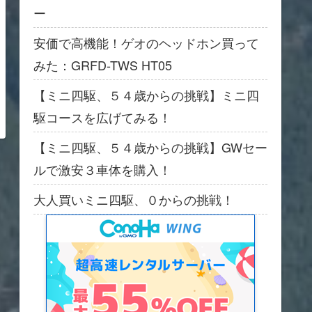
ー
安価で高機能！ゲオのヘッドホン買って
みた：GRFD-TWS HT05
【ミニ四駆、５４歳からの挑戦】ミニ四
駆コースを広げてみる！
【ミニ四駆、５４歳からの挑戦】GWセー
ルで激安３車体を購入！
大人買いミニ四駆、０からの挑戦！