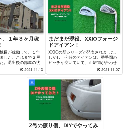
ト、１年３ヶ月稼
まだまだ現役、XXIOフォージ
！
ドアイアン！
棟目が稼働して、１年
XXIOの新シリーズが発表されました。
ました。これまで２戸
しかし、今時のアイアンは、番手間の
た。退出後の部屋の状
ピッチが空いていて、距離間が合わせ
れまでの稼働率の報告
にくいですよね。 先日、2015年製の
2021.11.13
2021.11.07
XXIOフォージドアイアンを入手しまし
た。
車
Z号の擦り傷、DIYでやってみ