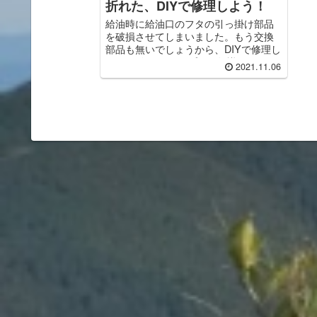
折れた、DIYで修理しよう！
給油時に給油口のフタの引っ掛け部品
を破損させてしまいました。もう交換
部品も無いでしょうから、DIYで修理し
ます。 今回もガンプラの知識で頑張り
2021.11.06
ます。