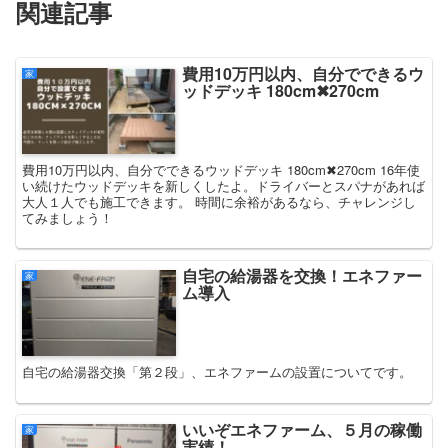
関連記事
費用10万円以内、自分でできるウ
家
ッドデッキ 180cm✖︎270cm
費用10万円以内、自分でできるウッドデッキ 180cm✖︎270cm 16年使
い続けたウッドデッキを新しくしたよ。ドライバーとスパナがあれば
大人１人でも施工できます。 時間に余裕があるなら、チャレンジし
てみましょう！
自宅の給湯器を交換！エネファー
家
ム導入
自宅の給湯器交換「第２段」、エネファームの設置についてです。
いいぞエネファーム、５月の稼働
家
実績！