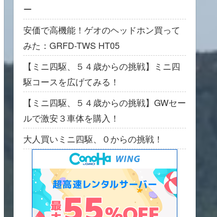
ー
安価で高機能！ゲオのヘッドホン買って
みた：GRFD-TWS HT05
【ミニ四駆、５４歳からの挑戦】ミニ四
駆コースを広げてみる！
【ミニ四駆、５４歳からの挑戦】GWセー
ルで激安３車体を購入！
大人買いミニ四駆、０からの挑戦！