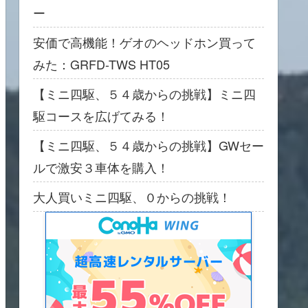
ー
安価で高機能！ゲオのヘッドホン買って
みた：GRFD-TWS HT05
【ミニ四駆、５４歳からの挑戦】ミニ四
駆コースを広げてみる！
【ミニ四駆、５４歳からの挑戦】GWセー
ルで激安３車体を購入！
大人買いミニ四駆、０からの挑戦！