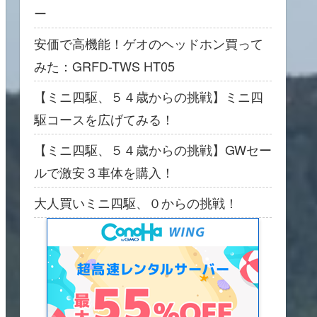
ー
安価で高機能！ゲオのヘッドホン買って
みた：GRFD-TWS HT05
【ミニ四駆、５４歳からの挑戦】ミニ四
駆コースを広げてみる！
【ミニ四駆、５４歳からの挑戦】GWセー
ルで激安３車体を購入！
大人買いミニ四駆、０からの挑戦！