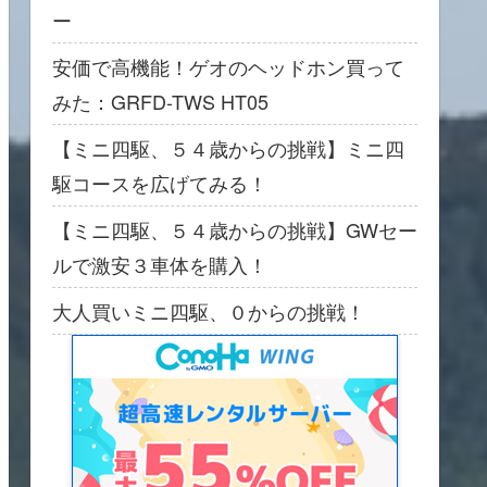
ー
安価で高機能！ゲオのヘッドホン買って
みた：GRFD-TWS HT05
【ミニ四駆、５４歳からの挑戦】ミニ四
駆コースを広げてみる！
【ミニ四駆、５４歳からの挑戦】GWセー
ルで激安３車体を購入！
大人買いミニ四駆、０からの挑戦！