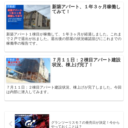
新築アパート、１年３ヶ月稼働し
不動産
てみて！
新築アパート１棟目が稼働して、１年３ヶ月が経過しました。これま
で２戸で退出が出ました。退出後の部屋の状況確認並びにこれまでの
稼働率の報告です。
７月１１日：２棟目アパート建設
不動産
状況、棟上げ完了！
７月１１日：２棟目アパート建設状況、棟上げが完了しました。今回
は内部に潜入してみます。
グランツーリスモ７の発売日が決定！今から
やっておくことは？