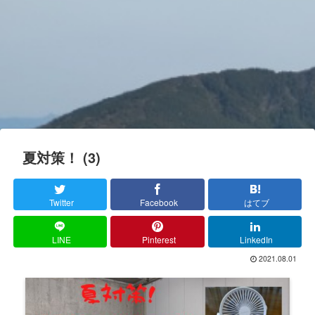
夏対策！ (3)
Twitter
Facebook
はてブ
LINE
Pinterest
LinkedIn
2021.08.01