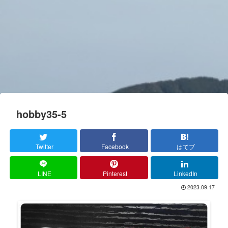
hobby35-5
Twitter
Facebook
はてブ
LINE
Pinterest
LinkedIn
2023.09.17