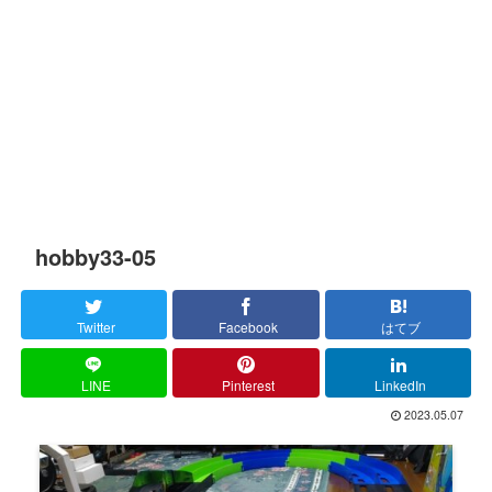
hobby33-05
Twitter
Facebook
はてブ
LINE
Pinterest
LinkedIn
2023.05.07