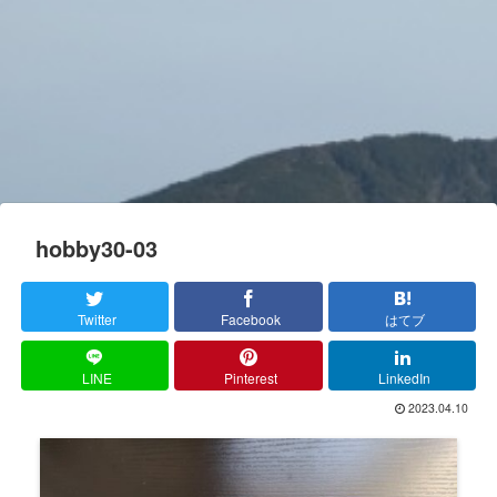
hobby30-03
Twitter
Facebook
はてブ
LINE
Pinterest
LinkedIn
2023.04.10