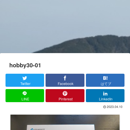
hobby30-01
Twitter
Facebook
はてブ
LINE
Pinterest
LinkedIn
2023.04.10