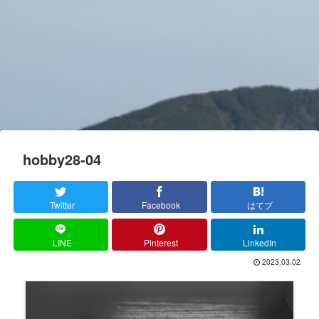
hobby28-04
Twitter
Facebook
はてブ
LINE
Pinterest
LinkedIn
2023.03.02