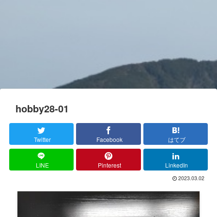
hobby28-01
Twitter
Facebook
はてブ
LINE
Pinterest
LinkedIn
2023.03.02