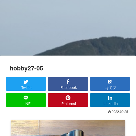
hobby27-05
Twitter
Facebook
はてブ
LINE
Pinterest
LinkedIn
2022.09.25