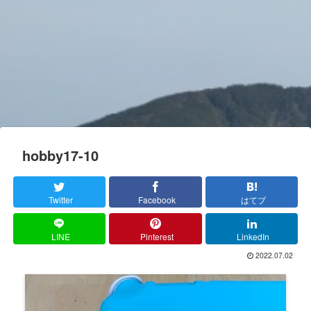
hobby17-10
Twitter
Facebook
はてブ
LINE
Pinterest
LinkedIn
2022.07.02