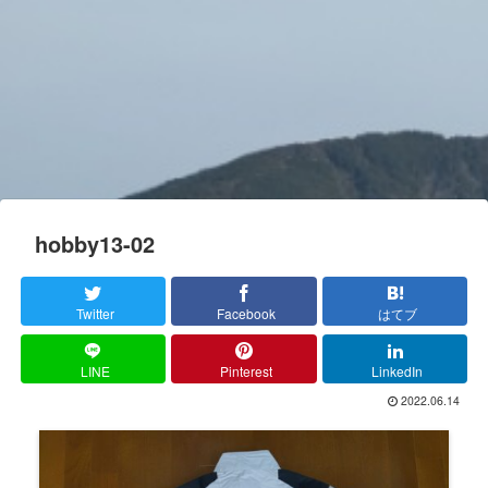
hobby13-02
Twitter
Facebook
はてブ
LINE
Pinterest
LinkedIn
2022.06.14