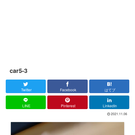
car5-3
Twitter
Facebook
はてブ
LINE
Pinterest
LinkedIn
2021.11.06