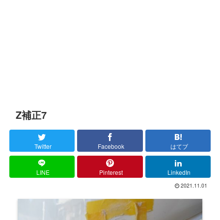
Z補正7
Twitter
Facebook
はてブ
LINE
Pinterest
LinkedIn
2021.11.01