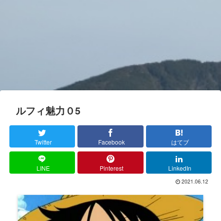
ルフィ魅力０5
Twitter
Facebook
はてブ
LINE
Pinterest
LinkedIn
2021.06.12