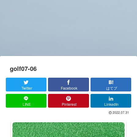
golf07-06
Twitter
Facebook
はてブ
LINE
Pinterest
LinkedIn
2022.07.31