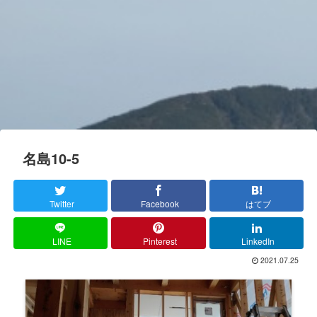
名島10-5
Twitter
Facebook
はてブ
LINE
Pinterest
LinkedIn
2021.07.25