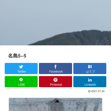
名島5−5
Twitter
Facebook
はてブ
LINE
Pinterest
LinkedIn
2021.07.04