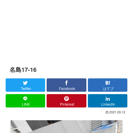
名島17-16
Twitter
Facebook
はてブ
LINE
Pinterest
LinkedIn
2021.09.12