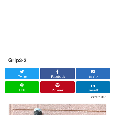
Grip3-2
Twitter
Facebook
はてブ
LINE
Pinterest
LinkedIn
2021.06.19