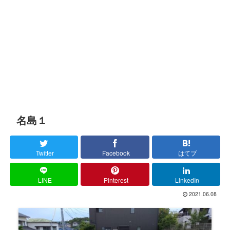
名島１
Twitter
Facebook
はてブ
LINE
Pinterest
LinkedIn
2021.06.08