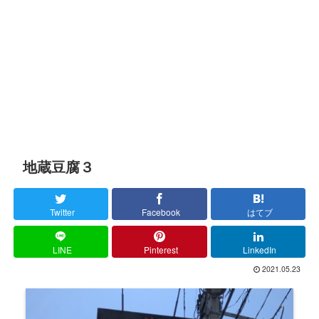
地蔵豆腐３
Twitter
Facebook
はてブ
LINE
Pinterest
LinkedIn
2021.05.23