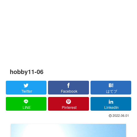
hobby11-06
Twitter
Facebook
はてブ
LINE
Pinterest
LinkedIn
2022.06.01