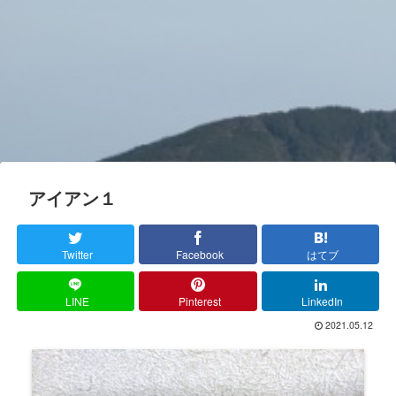
アイアン１
Twitter
Facebook
はてブ
LINE
Pinterest
LinkedIn
2021.05.12