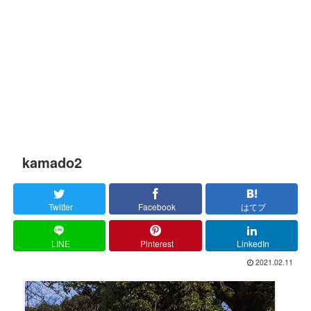
kamado2
Twitter
Facebook
はてブ
LINE
Pinterest
LinkedIn
2021.02.11