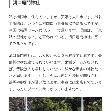
溝口竈門神社
私は福岡市に住んでいますが、実家は大川市です。帰省
する際は、いつもは福岡IC→東脊振ICで帰るんですが、
今回は福岡IC→八女ICルートで帰ります。理由は、「鬼
滅の聖地かも？」と言われている、溝口竈門神社に寄っ
てみるためです。
溝口竈門神社は、八女ICから１０分程度で到着です。矢
部川の横に建てられていいます。鬼滅ブームがなけれ
ば、普段は人も常駐していない、静かな田舎の神社だっ
たと思います。しかし、今は境内に社務所が開設され、
絵馬や御朱印が受け取れます。参道には出店もでていま
す。みんなブームに乗っかっていますね〜。