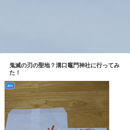
鬼滅の刃の聖地？溝口竈門神社に行ってみ
た！
趣味