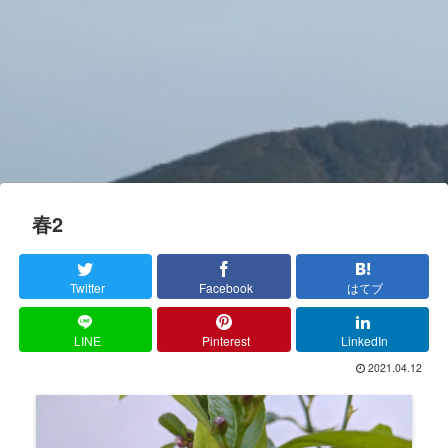
春2
Twitter
Facebook
はてブ
LINE
Pinterest
LinkedIn
2021.04.12