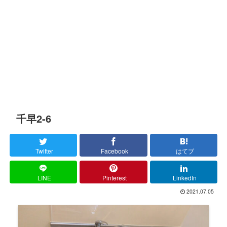
千早2-6
Twitter
Facebook
はてブ
LINE
Pinterest
LinkedIn
2021.07.05