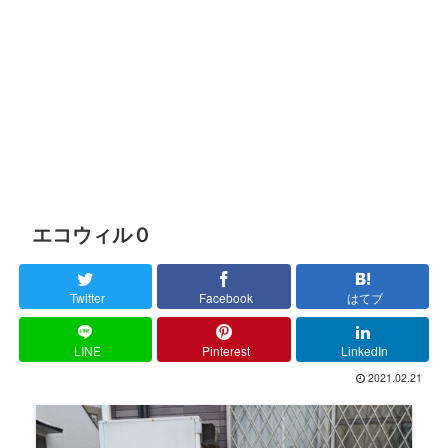
エコウィル０
Twitter
Facebook
はてブ
LINE
Pinterest
LinkedIn
2021.02.21