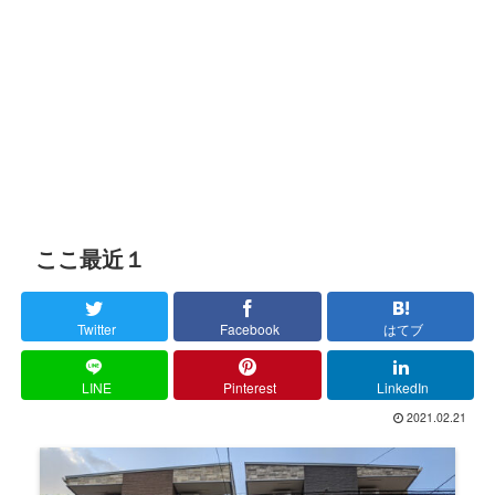
ここ最近１
Twitter
Facebook
はてブ
LINE
Pinterest
LinkedIn
2021.02.21