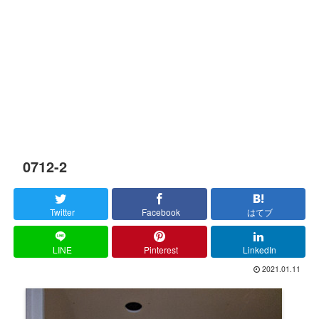
0712-2
Twitter
Facebook
はてブ
LINE
Pinterest
LinkedIn
2021.01.11