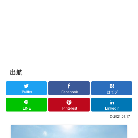
出航
Twitter
Facebook
はてブ
LINE
Pinterest
LinkedIn
2021.01.17